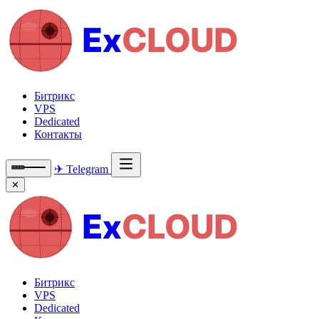
Ex
CLOUD
Битрикс
VPS
Dedicated
Контакты
✈ Telegram
✕
Ex
CLOUD
Битрикс
VPS
Dedicated