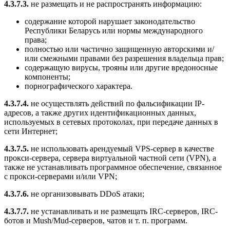
4.3.7.3.
не размещать и не распространять информацию:
содержание которой нарушает законодательство
Республики Беларусь или нормы международного
права;
полностью или частично защищенную авторскими и/
или смежными правами без разрешения владельца прав;
содержащую вирусы, трояны или другие вредоносные
компоненты;
порнографического характера.
4.3.7.4.
не осуществлять действий по фальсификации IP-
адресов, а также других идентификационных данных,
используемых в сетевых протоколах, при передаче данных в
сети Интернет;
4.3.7.5.
не использовать арендуемый VPS-сервер в качестве
прокси-сервера, сервера виртуальной частной сети (VPN), а
также не устанавливать программное обеспечение, связанное
с прокси-серверами и/или VPN;
4.3.7.6.
не организовывать DDoS атаки;
4.3.7.7.
не устанавливать и не размещать IRC-серверов, IRC-
ботов и Mush/Mud-серверов, чатов и т. п. программ.