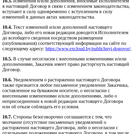
10.3.
Изменения и/или дополнения, вносимые Исполнителем
в настоящий Договор в связи с изменением законодательства,
вступают в силу одновременно с вступлением в силу
изменений в данных актах законодательства.
10.4.
Текст изменений и/или дополнений настоящего
Договора, либо его новая редакция доводится Исполнителем
до всеобщего сведения посредством размещения
(опубликования) соответствующей информации на сайте по
следующему адресу:
https://www.excloud.by/publichnyi-dogovor/
.
10.5.
В случае несогласия с внесенными изменениями и/или
дополнениями, Заказчик имеет право расторгнуть настоящий
Договор.
10.6.
Уведомлением о расторжении настоящего Договора
также признается любое письменное уведомление Заказчика,
составленное на бумажном носителе, о несогласии с
внесенными изменениями и/или дополнениями, либо о
неприсоединении к новой редакции настоящего Договора
или об отказе соблюдать его условия.
10.7.
Стороны безоговорочно соглашаются с тем, что
молчание (отсутствие письменных уведомлений о
расторжении настоящего Договора, либо о несогласии с
отдельными положениями настоящего Договора, в том числе