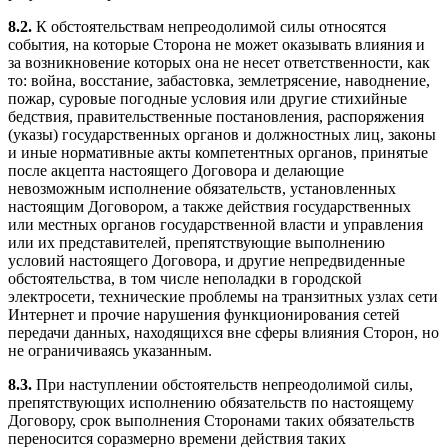
8.2.
К обстоятельствам непреодолимой силы относятся
события, на которые Сторона не может оказывать влияния и
за возникновение которых она не несет ответственности, как
то: война, восстание, забастовка, землетрясение, наводнение,
пожар, суровые погодные условия или другие стихийные
бедствия, правительственные постановления, распоряжения
(указы) государственных органов и должностных лиц, законы
и иные нормативные акты компетентных органов, принятые
после акцепта настоящего Договора и делающие
невозможным исполнение обязательств, установленных
настоящим Договором, а также действия государственных
или местных органов государственной власти и управления
или их представителей, препятствующие выполнению
условий настоящего Договора, и другие непредвиденные
обстоятельства, в том числе неполадки в городской
электросети, технические проблемы на транзитных узлах сети
Интернет и прочие нарушения функционирования сетей
передачи данных, находящихся вне сферы влияния Сторон, но
не ограничиваясь указанным.
8.3.
При наступлении обстоятельств непреодолимой силы,
препятствующих исполнению обязательств по настоящему
Договору, срок выполнения Сторонами таких обязательств
переносится соразмерно времени действия таких