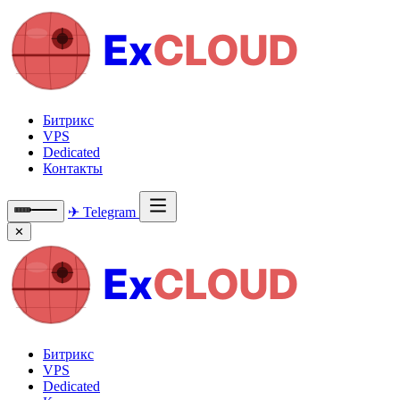
Ex
CLOUD
Битрикс
VPS
Dedicated
Контакты
✈ Telegram
✕
Ex
CLOUD
Битрикс
VPS
Dedicated